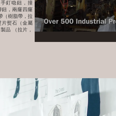
（手釘喼鈕，撞
腳鈕，兩窿四窿
 織帶（樹脂帶，拉
熨片熨石（金屬
製品 （拉片，