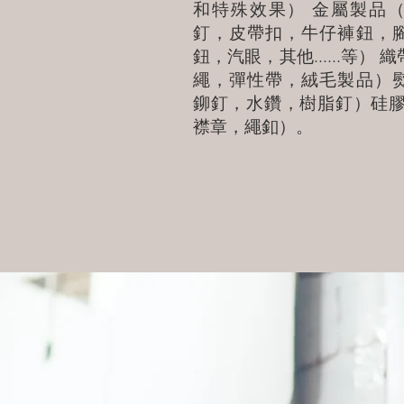
和特殊效果） 金屬製品
釘，皮帶扣，牛仔褲鈕，
鈕，汽眼，其他......等）
繩，彈性帶，絨毛製品）
鉚釘，水鑽，樹脂釘）硅膠
襟章，繩釦）。