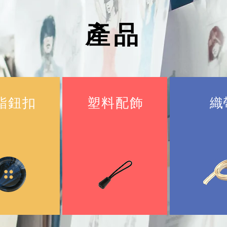
產品
酯鈕扣
塑料配飾
織