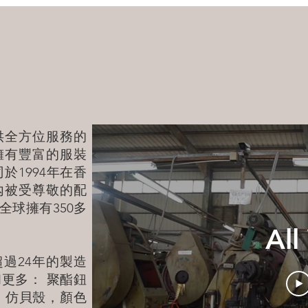
供全方位服務的
擁有豐富的服裝
於1994年在香
內被受尊敬的配
球擁有350多
All
過24年的製造
更多： 聚酯鈕
，仿貝殼，顏色