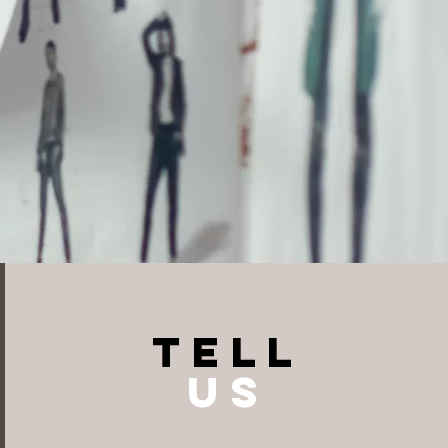
TELL
US